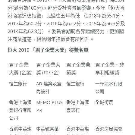
的綜合評價。2019年「恒大香港商業道德指數」為59.4
分(滿分為100分)。部分受社會景氣影響，今年「恒大香
港商業道德指數」比過往五年為低 （2018年為65.1分、
2017年為60.7分、2016年為62.2分、2015年為66.3分及
2014年為62.8分）。委員會期盼各界繼續努力，更加關
注商業道德，相信明年指數會有所回升。
恒大
2019
「君子企業大獎」得獎名單:
君子企業
君子企業大
君子企業典
君子企業‧非
大獎 (企業)
獎 (中小企)
範獎
牟利組織獎
恒生銀行
AD 建築及室
恒生銀行
一杯涼水有限
內設計
公司
香港上海滙
MEMO PLUS
香港上海滙
全城街馬
豐銀行有限
PR
豐銀行
公司
香港中華煤
中華號茶葉
香港中華煤
香港房屋協會