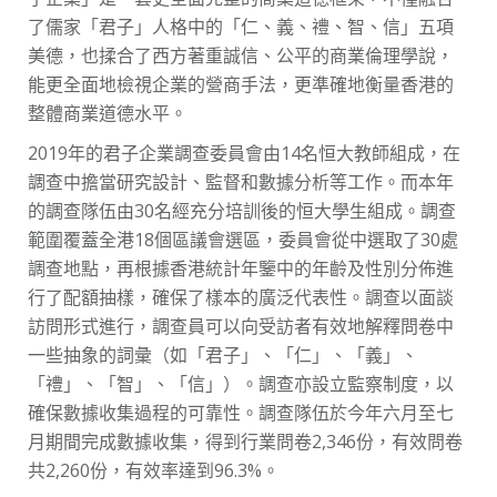
了儒家「君子」人格中的「仁、義、禮、智、信」五項
美德，也揉合了西方著重誠信、公平的商業倫理學說，
能更全面地檢視企業的營商手法，更準確地衡量香港的
整體商業道德水平。
2019年的君子企業調查委員會由14名恒大教師組成，在
調查中擔當研究設計、監督和數據分析等工作。而本年
的調查隊伍由30名經充分培訓後的恒大學生組成。調查
範圍覆蓋全港18個區議會選區，委員會從中選取了30處
調查地點，再根據香港統計年鑒中的年齡及性別分佈進
行了配額抽樣，確保了樣本的廣泛代表性。調查以面談
訪問形式進行，調查員可以向受訪者有效地解釋問卷中
一些抽象的詞彙（如「君子」、「仁」、「義」、
「禮」、「智」、「信」）。調查亦設立監察制度，以
確保數據收集過程的可靠性。調查隊伍於今年六月至七
月期間完成數據收集，得到行業問卷2,346份，有效問卷
共2,260份，有效率達到96.3%。