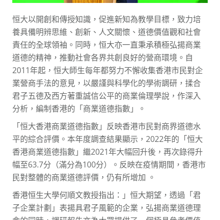
恒大以開創和傳授知識，促進新知為教學目標，致力培
養具備明辨思維、創新、人文關懷、道德價值觀和社會
責任的全球領袖。同時，恒大亦一直秉承積極弘揚商業
道德的精神，推動社會各界共創良好的營商環境。自
2011年起，恒大師生每年都努力不懈收集香港市民對企
業營商手法的意見，以嚴謹與科學化的學術調研，揉合
君子五德及西方著重誠信公平的商業倫理學說，作深入
分析，編制香港的「商業道德指數」。
「恒大香港商業道德指數」反映香港市民對商界道德水
平的綜合評價。本年度調查結果顯示，2022年的「恒大
香港商業道德指數」繼2021年大幅回升後，再次錄得升
幅至63.7分（滿分為100分）。反映在疫情期間，香港市
民對整體的商業道德評價，仍有所增加 。
香港恒生大學何順文教授指出：」恒大期望，透過「君
子企業計劃」表揚具君子風範的企業，弘揚商業道德理