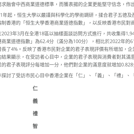
務求融會中西商業道德標準，而獲表揚的企業更能堅守信念，作
011年起，恒生大學以嚴謹與科學化的學術調研，揉合君子五德
編制香港的「恒生大學香港商業道德指數」，以反映香港市民對
2023年3月在全港18區以抽樣面談訪問方式進行，共收集得1,9
商業道德指數」為62.4分（滿分為100分），相比於2022年的61.
增長了4%。反映了香港市民對企業的君子表現評價有所增加，企
的結果顯示，在受訪者心目中，企業的君子表現與消費者對其滿意度
業的君子表現評分每增加一分，他們對企業的滿意度就增加0.828
亦探討了受訪市民心目中香港企業在「仁」、「義」、「禮」、
仁
義
禮
智