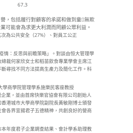
67.3
譽，包括履行對顧客的承諾和做到童𠭭無欺
企業可能會為求更大利潤而罔顧公眾利益。
次為公共安全（27%）、對員工公正
出疫情：反思與前瞻策略」。對談由恒大管理學
政總裁何家欣女士和稻苗飲食專業學會主席江
不斷尋找不同方法提高生產力及簡化工作。科
大學商學院管理學系施樂民客座教授
」獎予得獎企業，並由首席快樂官協會有限公司創始人
和香港城市大學商學院副院長黃敏剛博士頒發
社會各界宣揚君子五德精神，共創良好的營商
布本年度君子企業調查結果、會計學系助理教