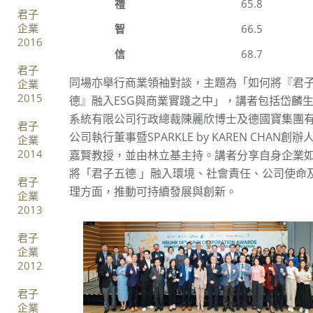
禮
65.8
君子
企業
智
66.5
2016
信
68.7
君子
同場亦舉行商業領袖對談，主題為「如何將『君
企業
2015
德』融入ESG與商業實踐之中」，講者包括岱麟
系統有限公司行政總裁陳麗欣博士及德國寶集團
君子
公司執行董事暨SPARKLE by KAREN CHAN創辦
企業
2014
嘉賢教授，並由林立基主持。講者分享自身企業
將「君子五德 」融入環境、社會責任、公司使命
君子
理方面，推動可持續發展與創新。
企業
2013
君子
企業
2012
君子
企業