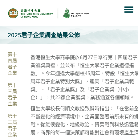
Skip
to
content
2025君子企業調查結果公佈
第十
香港恒生大學商學院於6月27日舉行第十四屆君子
四屆
業頒獎典禮，並公布「恒生大學君子企業道德指
君子
企業
數」。今年適逢大學創校45周年，特設「恒生大學
周年君子企業特別大獎」，連同「君子企業典範
第十
獎」、「君子企業獎」及「君子企業獎（中小
三屆
企）」，共23家企業獲獎，業務涵蓋各個領域。
君子
企業
恒生大學校長何順文教授致辭時指出：「在當前
第十
不斷變化的經濟環境中，企業面臨著前所未有的
二屆
戰。從氣候變化、地緣政治、貿易戰到科技迅猛
君子
展，商界的每一個決策都可能對社會和環境產生
企業