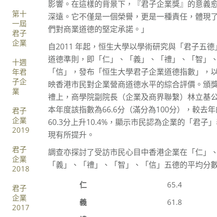
影響。在這樣的背景下，『君子企業獎』的意義
第十
深遠。它不僅是一個榮譽，更是一種責任，體現
一屆
們對商業道德的堅定承諾。」
君子
企業
自2011 年起，恒生大學以學術研究與「君子五德
道德準則，即「仁」、「義」、「禮」、「智」
十週
「信」，發布「恒生大學君子企業道德指數」，
年君
子企
映香港市民對企業營商道德水平的綜合評價。頒
業
禮上，商學院副院長（企業及商界聯繫）林立基
本年度該指數為66.6分（滿分為100分），較去年
君子
企業
60.3分上升10.4%，顯示市民認為企業的「君子
2019
現有所提升。
君子
調查亦探討了受訪市民心目中香港企業在「仁」
企業
「義」、「禮」、「智」、「信」五德的平均分
2018
仁
65.4
君子
企業
義
61.8
2017