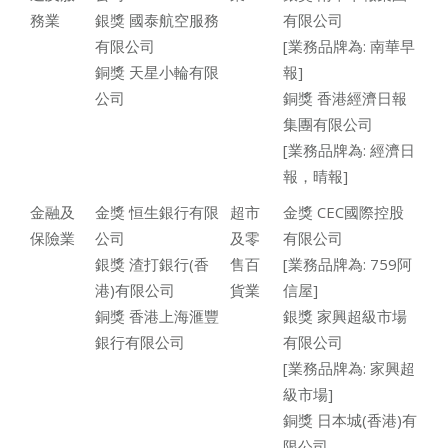
務業
銀獎 國泰航空服務
有限公司
有限公司
[業務品牌為: 南華早
銅獎 天星小輪有限
報]
公司
銅獎 香港經濟日報
集團有限公司
[業務品牌為: 經濟日
報，晴報]
金融及
金獎 恒生銀行有限
超市
金獎 CEC國際控股
保險業
公司
及零
有限公司
銀獎 渣打銀行(香
售百
[業務品牌為: 759阿
港)有限公司
貨業
信屋]
銅獎 香港上海滙豐
銀獎 家興超級市場
銀行有限公司
有限公司
[業務品牌為: 家興超
級市場]
銅獎 日本城(香港)有
限公司