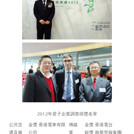
2012年君子企業調查得獎名單
公共交
金獎 香港電車有限
傳媒
金獎 香港電台
通及服
公司
業
銀獎 南華早報集團