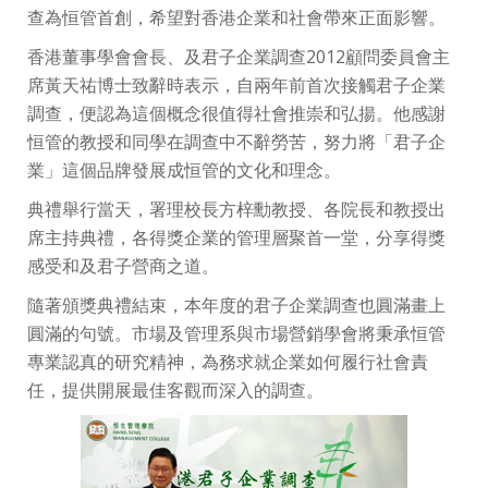
查為恒管首創，希望對香港企業和社會帶來正面影響。
香港董事學會會長、及君子企業調查2012顧問委員會主
席黃天祐博士致辭時表示，自兩年前首次接觸君子企業
調查，便認為這個概念很值得社會推崇和弘揚。他感謝
恒管的教授和同學在調查中不辭勞苦，努力將「君子企
業」這個品牌發展成恒管的文化和理念。
典禮舉行當天，署理校長方梓勳教授、各院長和教授出
席主持典禮，各得獎企業的管理層聚首一堂，分享得獎
感受和及君子營商之道。
隨著頒獎典禮結束，本年度的君子企業調查也圓滿畫上
圓滿的句號。市場及管理系與市場營銷學會將秉承恒管
專業認真的研究精神，為務求就企業如何履行社會責
任，提供開展最佳客觀而深入的調查。