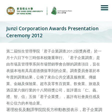
Skip
to
content
Junzi Corporation Awards Presentation
Ceremony 2012
第二屆恒生管理學院「君子企業調查2012頒獎典禮」於一
月十六日下午三時假本校隆重舉行。「君子企業調查」是
由市場及管理學系與市場營銷學會合辦的調查項目，旨在
表揚本地有具高道德價值準則的企業。調查委員會基於本
年度的調查結果，公佈了來自公共交通及服務業、傳媒
業、金融及保險業、超市及零售百貨業、飲食業、旅遊及
酒店業六個行業的十八間得獎公司，並評選出「仁、義、
禮、智、信」五個「君子企業獎」，嘉許有社會責任感及
有公信力的本地企業。
署理校長及翻譯學院院長方梓勳教授表示，君子企業調