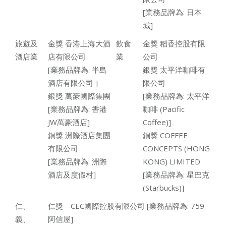
[業務品牌為: 日本
城]
旅遊及
金獎 香港上海大酒
飲食
金獎 稻香控股有限
酒店業
店有限公司
業
公司
[業務品牌為: 半島
銀獎 太平洋咖啡有
酒店有限公司 ]
限公司
銀獎 萬豪國際集團
[業務品牌為: 太平洋
[業務品牌為: 香港
咖啡 (Pacific
JW萬豪酒店]
Coffee)]
銅獎 洲際酒店集團
銅獎 COFFEE
有限公司
CONCEPTS (HONG
[業務品牌為: 洲際
KONG) LIMITED
酒店及度假村]
[業務品牌為: 星巴克
(Starbucks)]
仁、
仁獎 CEC國際控股有限公司 [業務品牌為: 759
義、
阿信屋]